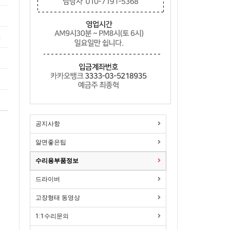
1
2
3
7
1
공지사항
알면좋은팁
수리용부품정보
드라이버
고장형태 동영상
1:1수리문의