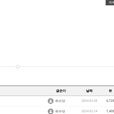
목
글쓴이
날짜
뷰
하수닷
2024.03.28
6,72
하수닷
2024.02.24
7,43