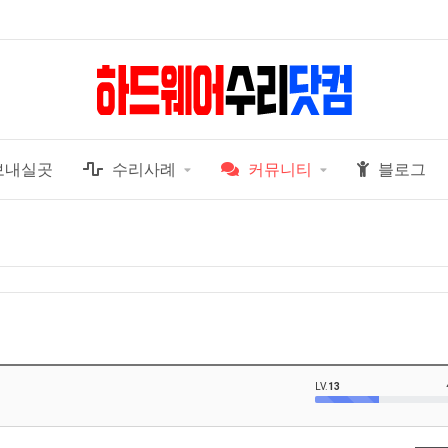
보내실곳
수리사례
커뮤니티
블로그
LV.
13