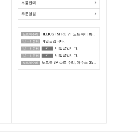
부품판매
주문알림
HELIOS 15PRO V1 노트북이 화면이 매우 어두운 증상 수리
노트북수리
비밀글입니다.
1:1수리문의
비밀글입니다.
1:1수리문의
+1
비밀글입니다.
1:1수리문의
+1
노트북 3V 쇼트 수리, 아수스 G513QR 전원 안 켜짐
노트북수리